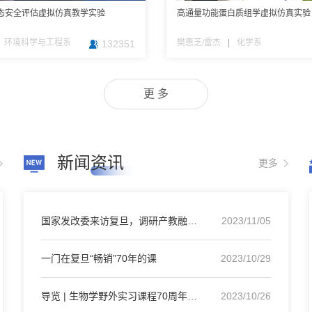
态安全评估虚拟仿真教学实验
透明化技术
加工—聚焦离子束操作虚拟仿真实验
税收入和负担分布及转移虚拟仿真实
高通量功能蛋白质组学虚拟仿真实验
微生物学显微形态虚拟仿真实验教学
材料力学基本性能虚拟测试及应用
道德悖论虚拟仿真思想实验
真
基础医学院
材料科学系
经济学院
环境科学与工程系
樊惠芝/雷杰
张俊琪
王珺
林俊宇
|
|
|
材料科学系
基础医学院
科技伦理与人类未来研究
|
化学系
132351
2215
2073
319
更 多
新闻资讯
更多
国家发改委来访复旦，调研产教融合创新平台
2023/11/05
一门在复旦“畅销”70年的课
2023/10/29
导览 | 生物学野外实习课程70周年纪念展即将抵达
2023/10/26