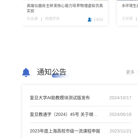
高端仪器自主研发核心能力培养物理虚拟仿真
呼吸系统疾病基础整合虚拟仿真实验
演播室规划与设计
基于混合现实的质子重离子治疗装置的虚拟仿
心理学虚拟仿真项目
水环境生
医学组织
材料微纳
省域增值
实验
真实验
验项目
乐永康
刘琼
周笑
杨洋
朱磊
|
|
|
|
|
基础医学院
新闻学院
核科学与技术系
社会学院
物理学系
王祥荣
冯异
宋云
杜莉
|
|
|
|
1404
1064
1137
153
529
通知公告
更多
复旦大学AI助教模块测试版发布
2024/10/17
复旦教通字〔2024〕45号 关于继续开展校级虚拟仿真…
2024/06/18
2023年度上海高校市级一流课程申报
2023/11/21