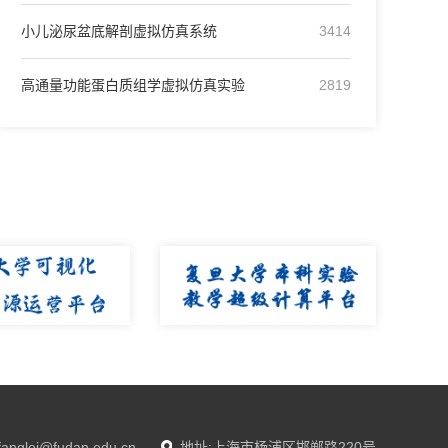
小儿泌尿盆底解剖虚拟仿真系统
3414
高通量功能蛋白质组学虚拟仿真实验
2819
anglei@fudan.edu.cn
地址:上海市杨浦区邯郸路220号