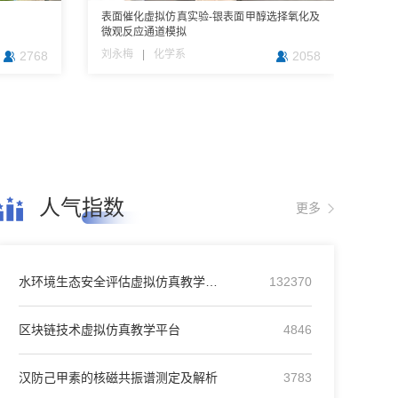
系统
结构设计仿
表面催化虚拟仿真实验-银表面甲醇选择氧化及
寄生虫学显微形态虚拟仿真实验教学系统
基于虚拟网络的入侵检测虚拟仿真综合实验
澜沧江—湄公河合作2.0时代下陆海贸易新通道
微观反应通道模拟
（校内访问）
建设虚拟仿真实验...
院
刘永梅
冯萌
徐迎晓
张励
|
|
|
|
基础医学院
一带一路及全球治理研究院
化学系
计算机科学技术学院
2768
473
931
2058
1049
502
446
1245
人气指数
更多
水环境生态安全评估虚拟仿真教学实验
132370
区块链技术虚拟仿真教学平台
4846
汉防己甲素的核磁共振谱测定及解析
3783