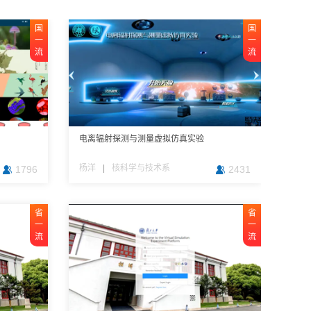
国
校
校
国
省
国
校
校
校
校
一
级
级
一
一
一
级
级
级
级
流
流
流
——
流
明
年
建
成
诊疗理论与
真实验
真实验教学
电离辐射探测与测量虚拟仿真实验
基因组学-高通量测序实验与数据分析
旅游资源增强现实（AR）技术展示实验教学
光纤智能感知技术虚拟仿真综合实验
保险公司经营沙盘模拟仿真实验
杨洋
刘贇
巴兆祥
吴红艳
许闲
|
|
|
|
|
核科学与技术系
基础医学院
经济学院
旅游学系
材料科学系
1796
1217
1459
1265
493
2431
1617
1635
1083
346
省
自
校
校
省
自
校
校
一
建
级
级
一
建
级
级
——
流
——
流
明
明
年
年
建
建
成
成