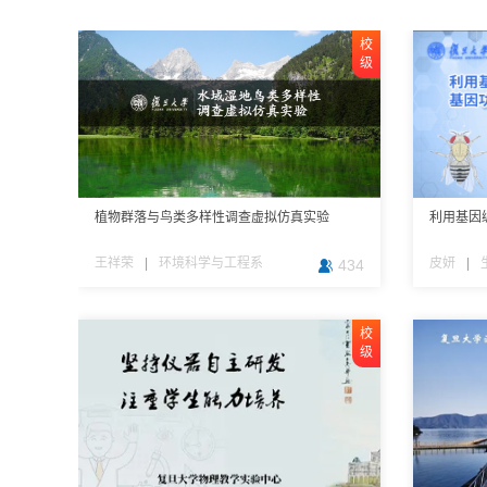
校
自
校
校
校
级
建
级
级
级
植物群落与鸟类多样性调查虚拟仿真实验
乳腺癌石蜡切片HER2检测
“人与自然”主题数字公益广告与人类文明新形
离子阱量子精密测量虚拟仿真实验
公共事业管理决策虚拟仿真实验平台
利用基因
医学形态
不可移动
工业废水
航班紧急
态构建虚拟仿真实验
王祥荣
刘颖
张殿元
屠秉晟
周凌一
|
|
|
|
|
基础医学院
环境科学与工程系
新闻学院
核科学与技术系
国际关系与公共事务学院
皮妍
张丽红
柴秋霞
安东
张诚
|
|
|
|
|
1048
1090
1159
434
724
校
校
校
校
校
级
级
级
级
级
——
明
年
建
成