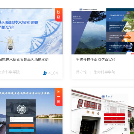
校
自
国
校
省
级
建
一
级
一
流
流
编辑技术探索果蝇基因功能实验
学基础课程实验教学平台
文物展示设计虚拟仿真实验
处理与资源化虚拟仿真实验
恢复可视化虚拟仿真实验系统
生物多样性虚拟仿真实验
基于虚拟仿真系统的贴面修复临床
现当代艺术现场虚拟仿真
人工智能在自动驾驶中的应用虚拟仿
基于算法场景矩阵的融媒体虚拟仿
临床思维教学
项目
生命科学学院
环境科学与工程系
管理学院
基础医学院
文物与博物馆学系
乔守怡
钱玉梅
赵阳
胡波
潘霁
|
|
|
|
|
艺术教育中心
信息科学与工程学院
新闻学院
生命科学学院
口腔医学院
4104
1624
1041
1116
829
国
校
校
省
一
级
级
一
流
流